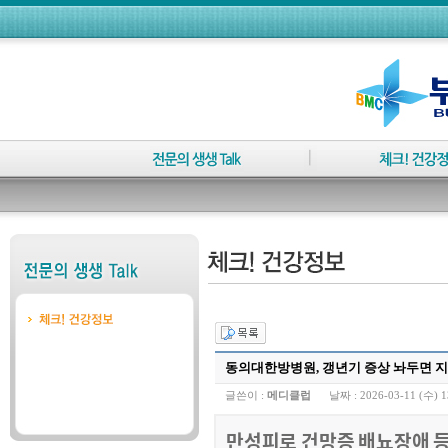
동의대한방병원, 갱년기 증상 놔두면 지
글쓴이 :
메디클럽
날짜 :
2026-03-11 (수) 1
만성피로 건망증 배뇨장애 등