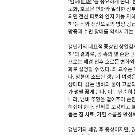
‘혈허(血虛)’를 중요하게 본다.
노화, 호르몬 변화와 밀접한 장부
되면 전신 피로와 인지 기능 저하
허’는 뇌와 전신으로의 영양 공
망증과 수면 장애를 악화시키는 
갱년기의 대표적 증상인 상열감의 
허’의 결과로, 몸 속의 열 순환
으로는 폐경 전후 호르몬 변화와
화로 설명할 수 있다. 최 교수는 
다. 정혈이 소모된 갱년기 여성
상태다. 끓는 냄비의 물이 고갈
가 펄펄 끓게 된다. 이는 단순히
니라, 냄비 뚜껑을 열어주어 순환
해줘야 한다. 신허를 보강하고 
돕는 침 치료, 기혈 흐름을 활
갱년기와 폐경 후 증상이지만, 