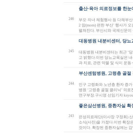
출산·육아 의료정보를 한눈
246
부모·자녀 체험행사 등 다채부산의
2 맘(mom) 편한 부산’ 행사가
펼쳐진다. 부산시와 국제신문이 공
대동병원 내분비센터, 당뇨
245
대동병원 내분비센터는 최근 ‘당
고 밝혔다.이번 당뇨교육실은 내
과 치료, 관련 약물 및 식이 운
부산센텀병원, 고령층 골절
244
인구 고령화와 노년층 환자 증가
병원 ‘고령층 골절 클리닉’ 의료진
연구부장.구시영 선임기자 ksyoung@
좋은삼선병원, 중환자실 확
243
은성의료재단(이사장 구정회) 산
소식(사진)을 가졌다.이번 확장
것이다. 확장된 중환자실에는 감