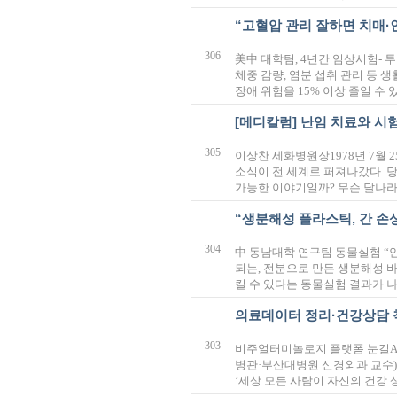
“고혈압 관리 잘하면 치매·
306
美中 대학팀, 4년간 임상시험-
체중 감량, 염분 섭취 관리 등
장애 위험을 15% 이상 줄일 수
[메디칼럼] 난임 치료와 시
305
이상찬 세화병원장1978년 7월 
소식이 전 세계로 퍼져나갔다. 당
가능한 이야기일까? 무슨 달나라
“생분해성 플라스틱, 간 손
304
中 동남대학 연구팀 동물실험 “
되는, 전분으로 만든 생분해성 
킬 수 있다는 동물실험 결과가 
의료데이터 정리·건강상담 
303
비주얼터미놀로지 플랫폼 눈길A
병관·부산대병원 신경외과 교수
‘세상 모든 사람이 자신의 건강 