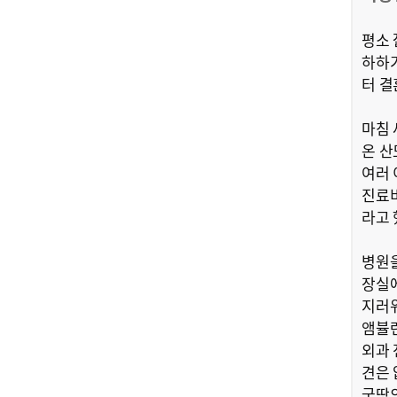
평소 
하하기
터 결
마침
온 산
여러 
진료비
라고 
병원을
장실에
지러워
앰뷸런
외과 
견은 
국땅의