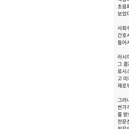
초음
보았다
사회주
간호사
들어서
러시아
그 결
료시스
고 미
재로부
그러나
싼가격
를 받
전문진
전문의