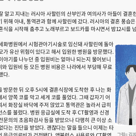
잘 알고 지내는 러시아 사할린의 산부인과 여의사가 아들이 결혼한
 위해 아내, 통역관과 함께 사할린에 갔다. 러시아의 결혼 풍습은
혼식을 시작해 춤추고 노래부르고 보드카를 마시면서 밤12시를 넘
 세화병원에서 시험관아기시술로 임신돼 사할린에 돌아
모가 유산 위험이 있다고 해서 입원한 병원을 방문했다.
이야기를 나누던 중 입원비는 얼마나 되는지 물어보니
와 입원비 등 모든 병원 비용은 나라에서 부담해 무료
했다.
 방문한 뒤 오후 5시에 결혼식장에 도착한 후 나는 화
서 양쪽 코를 막고 세게 코를 풀었다. 그때 갑자기 어
서 화장실 바닥에 주저 앉았고 통역관은 놀라서 급히
스를 불렀다. 병원 응급실에 도착 후 CT촬영과 신경
전문의의 초음파검사 등을 받았으나 다행히 큰 이상 소
없다는 진단을 받았다. 괜찮다는 말을 들으니 이제는 타
 응급의료비가 걱정됐다. 앰뷸런스 사용료와 CT촬영
그림= 김