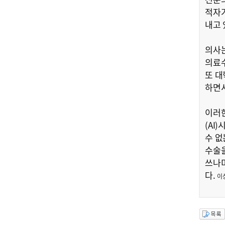
적자가
내고 
의사는
의료수
또 대
하면서
이러한
(AI
수 없
수술을
쓰나미
다.
이