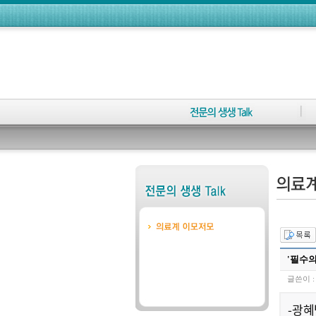
'필수의
글쓴이 
-광혜