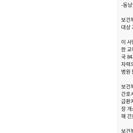
-동
보건복
대상 
이 사
한 교
국 8
자력의
병원 
보건복
간호사
급환자
장 개
해 간
보건복