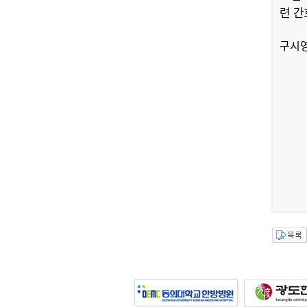
련 간
구시