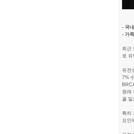
- 국
- 가
최근 
로 유
유전성
7% 
BRC
원래 
을 일
특히
요인에