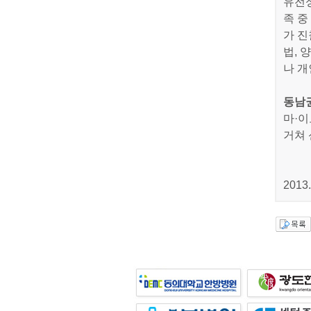
유전성
족 중
가 진
법, 
나 개
동남
마·이
거쳐 
2013