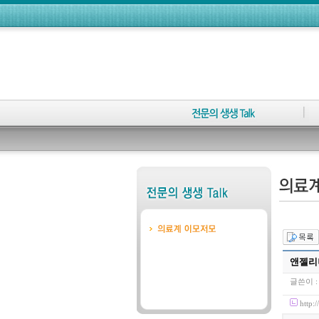
앤젤리
글쓴이 
http: