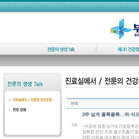
번호
3주 넘게 콜록콜록…위·식도
236
- 아침에 집중 상기도기침증후군-
정확한 진단·치료 필수호흡기 질
러한 기침을 대수롭지 않게 여기