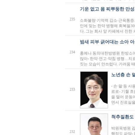
기운 없고 몸 찌뿌둥한 만성
235
소화불량·기억력 감소·근육통증…
인에 맞는 한약 병행해 회복을30
다. 그는 회사 앞 카페에서 진
밤새 피부 긁어대는 소아 
234
홍예나 동의대한방병원 한방소아과
많아- 한약·연고·약침 병행…치
짓는 모습이 안쓰럽다. 가려움 때
노년층 손 
- 손·팔 등 
233
료로- 기혈 
을 떨어 운동
면서 진료실을
척추질환도 
박원욱병원 김효
232
행정도 파악-