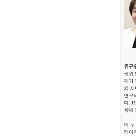
류규
권위 
제가 
의 시
연구의
다. 
함께 
이 두
레이저