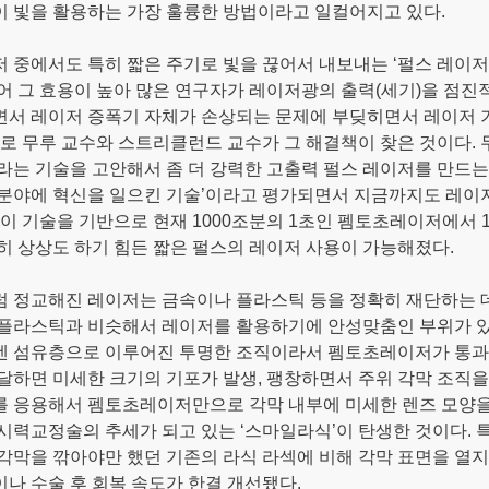
 빛을 활용하는 가장 훌륭한 방법이라고 일컬어지고 있다.
 중에서도 특히 짧은 주기로 빛을 끊어서 내보내는 ‘펄스 레이저
어 그 효용이 높아 많은 연구자가 레이저광의 출력(세기)을 점진
면서 레이저 증폭기 자체가 손상되는 문제에 부딪히면서 레이저 
바로 무루 교수와 스트리클런드 교수가 그 해결책이 찾은 것이다. 두
이라는 기술을 고안해서 좀 더 강력한 고출력 펄스 레이저를 만드는
분야에 혁신을 일으킨 기술’이라고 평가되면서 지금까지도 레이
 이 기술을 기반으로 현재 1000조분의 1초인 펨토초레이저에서
히 상상도 하기 힘든 짧은 펄스의 레이저 사용이 가능해졌다.
 정교해진 레이저는 금속이나 플라스틱 등을 정확히 재단하는 
플라스틱과 비슷해서 레이저를 활용하기에 안성맞춤인 부위가 있다
 섬유층으로 이루어진 투명한 조직이라서 펨토초레이저가 통과할
달하면 미세한 크기의 기포가 발생, 팽창하면서 주위 각막 조직을
 응용해서 펨토초레이저만으로 각막 내부에 미세한 렌즈 모양을
시력교정술의 추세가 되고 있는 ‘스마일라식’이 탄생한 것이다.
각막을 깎아야만 했던 기존의 라식 라섹에 비해 각막 표면을 열지
나 수술 후 회복 속도가 한결 개선됐다.