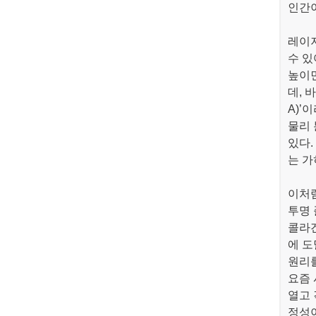
인간이
레이저
수 있
높이
데, 
A)’
물리 
있다.
는 가
이처럼
투명 
콜라겐
에 도
원리를
요즘 
열고 
정성이