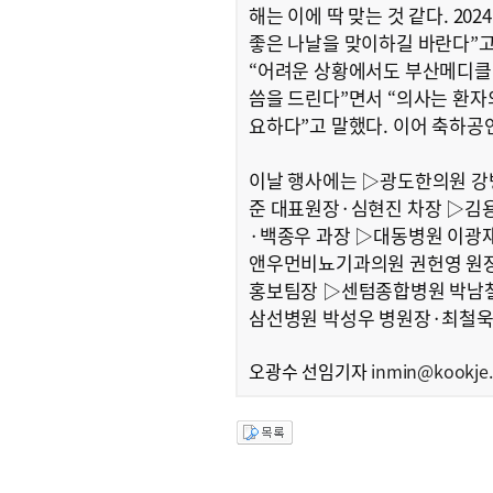
해는 이에 딱 맞는 것 같다. 
좋은 나날을 맞이하길 바란다”
“어려운 상황에서도 부산메디클럽
씀을 드린다”면서 “의사는 환자
요하다”고 말했다. 이어 축하공
이날 행사에는 ▷광도한의원 강
준 대표원장·심현진 차장 ▷김
·백종우 과장 ▷대동병원 이광
앤우먼비뇨기과의원 권헌영 원장
홍보팀장 ▷센텀종합병원 박남철
삼선병원 박성우 병원장·최철욱 
오광수 선임기자
inmin@kookje.