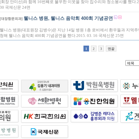
(회장 안미선)와 함께 16번째로 불우한 이웃을 찾아 집수리와 청소봉사를 했다.2015
30 국제신문 24면
웰니스 병원, 웰니스 음악회 400회 기념공연
[대장항문외과]
웰니스 병원(대표원장 김병수)은 지난 14일 병원 1층 로비에서 환우들과 지역주
청해 웰니스 음악회 400회 기념공연을 했다.2015. 03. 16 국제신문 25면
1
2
3
맨끝