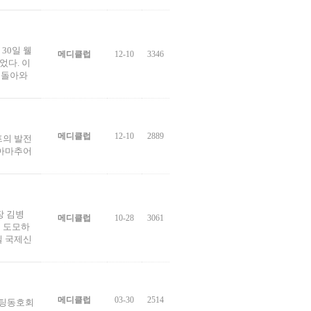
30일 웰
메디클럽
12-10
3346
었다. 이
 돌아와
메디클럽
12-10
2889
프의 발전
 아마추어
장 김병
메디클럽
10-28
3061
을 도모하
일 국제신
메디클럽
03-30
2514
설팅동호회