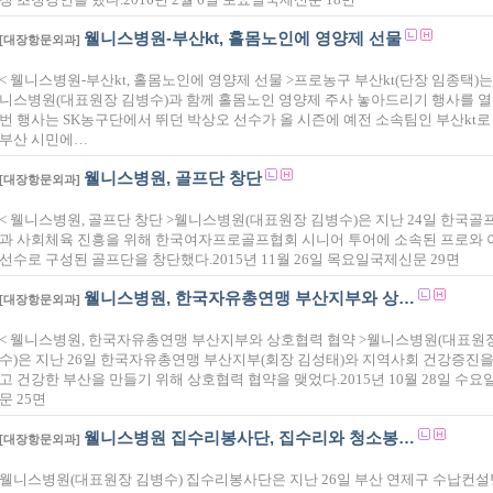
웰니스병원-부산kt, 홀몸노인에 영양제 선물
[대장항문외과]
< 웰니스병원-부산kt, 홀몸노인에 영양제 선물 >프로농구 부산kt(단장 임종택)는 
니스병원(대표원장 김병수)과 함께 홀몸노인 영양제 주사 놓아드리기 행사를 열
번 행사는 SK농구단에서 뛰던 박상오 선수가 올 시즌에 예전 소속팀인 부산kt로
부산 시민에…
웰니스병원, 골프단 창단
[대장항문외과]
< 웰니스병원, 골프단 창단 >웰니스병원(대표원장 김병수)은 지난 24일 한국골
과 사회체육 진흥을 위해 한국여자프로골프협회 시니어 투어에 소속된 프로와
선수로 구성된 골프단을 창단했다.2015년 11월 26일 목요일국제신문 29면
웰니스병원, 한국자유총연맹 부산지부와 상…
[대장항문외과]
< 웰니스병원, 한국자유총연맹 부산지부와 상호협력 협약 >웰니스병원(대표원
수)은 지난 26일 한국자유총연맹 부산지부(회장 김성태)와 지역사회 건강증진
고 건강한 부산을 만들기 위해 상호협력 협약을 맺었다.2015년 10월 28일 수요
문 25면
웰니스병원 집수리봉사단, 집수리와 청소봉…
[대장항문외과]
웰니스병원(대표원장 김병수) 집수리봉사단은 지난 26일 부산 연제구 수납컨