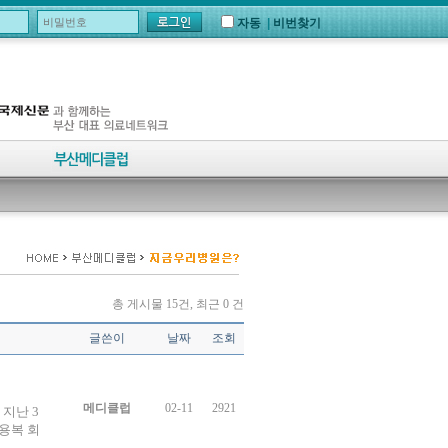
자동
|
비번찾기
총 게시물 15건, 최근 0 건
글쓴이
날짜
조회
메디클럽
02-11
2921
지난 3
용복 회