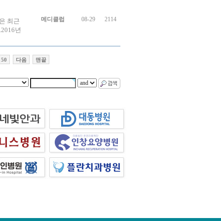
메디클럽
08-29
2114
)은 최근
2016년
50
다음
맨끝