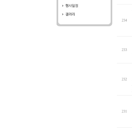
234
233
232
231