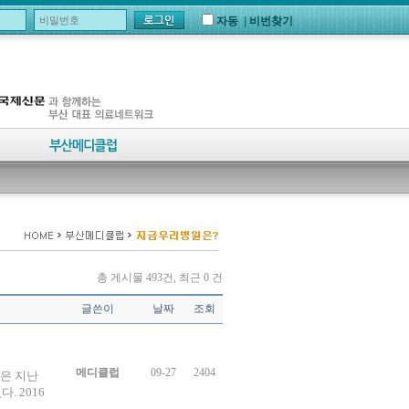
자동
|
비번찾기
총 게시물 493건, 최근 0 건
글쓴이
날짜
조회
메디클럽
09-27
2404
)은 지난
 2016