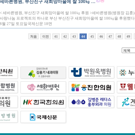
세바른병원, 부산진구 새희망마을에 쌀 100㎏ …
< 세바른병원, 부산진구 새희망마을에 쌀 100㎏ 후원 >세바른병원(병원장 김훈
사랑나눔 프로젝트의 하나로 부산 부산진구 새희망마을에 쌀 100㎏을 후원했다.
8월 27일 토요일국제신문 18면
처음
이전
41
42
43
44
45
46
47
48
49