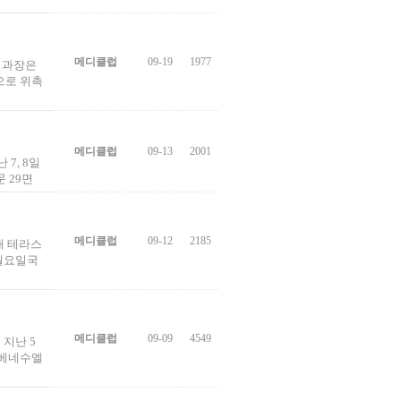
메디클럽
09-19
1977
임과장은
으로 위촉
메디클럽
09-13
2001
7, 8일
 29면
메디클럽
09-12
2185
내 테라스
 월요일국
메디클럽
09-09
4549
지난 5
 베네수엘