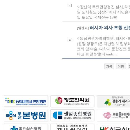
141
< 장산역 무료건강검진 실시, 
일 도시철도 장산역에서 시민을 대
일 토요일 국제신문 18면
러시아 의사 초청 선
[암센터]
< 동남권원자력의학원, 러시아
140
(원장 양광모)은 지난달 31일부
료와 암 수술, 다학제 통합진료
다고 10일 밝혔다.&nb…
처음
이전