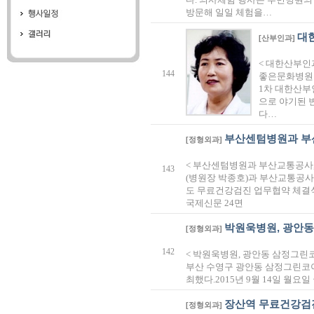
방문해 일일 체험을…
대
[산부인과]
< 대한산부인
144
좋은문화병원장
1차 대한산부
으로 야기된 
다…
부산센텀병원과 부
[정형외과]
< 부산센텀병원과 부산교통공사,
143
(병원장 박종호)과 부산교통공사
도 무료건강검진 업무협약 체결식 
국제신문 24면
박원욱병원, 광안동
[정형외과]
142
< 박원욱병원, 광안동 삼정그린
부산 수영구 광안동 삼정그린코
최했다.2015년 9월 14일 월요일
장산역 무료건강검
[정형외과]