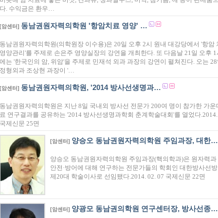
다. 수익금은 환우…
동남권원자력의학원 '항암치료 영양' …
[암센터]
동남권원자력의학원(의학원장 이수용)은 20일 오후 2시 원내 대강당에서 '항암
영양관리'를 주제로 손은주 영양실장의 강연을 개최한다. 또 다음날 21일 오후 1
에는 '한국인의 암, 위암'을 주제로 민재석 외과 과장의 강연이 펼쳐진다. 오는 2
정형외과 조상현 과장이 '…
동남권원자력의학원, '2014 방사선생명과…
[암센터]
동남권원자력의학원은 지난 8일 국내외 방사선 전문가 200여 명이 참가한 가운
료 연구결과를 공유하는 '2014 방사선생명과학회 춘계학술대회'를 열었다.2014. 05
국제신문 25면
양승오 동남권원자력의학원 주임과장, 대한…
[암센터]
양승오 동남권원자력의학원 주임과장(핵의학과)은 원자력과
안전·방어에 대해 연구하는 전문가들의 학회인 대한방사선
제20대 학술이사로 선임됐다.2014. 02. 07 국제신문 22면
양광모 동남권의학원 연구센터장, 방사선종…
[암센터]