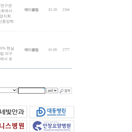
 연구센
메디클럽
01-28
2344
총회에서
울경지회
사선종양학
00% 현실
메디클럽
01-09
2777
독립 야구
)에서 초