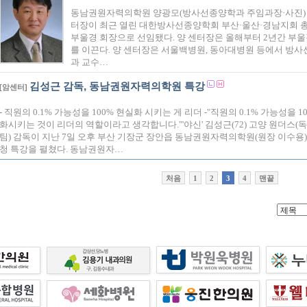
동남권원자력의학원 양광모(방사선종양학과 주임과장·사진)
터장이 최근 열린 대한방사선종양학회 부산·울산·경남지회 
부울경 회장으로 선임됐다. 양 센터장은 올해부터 2년간 부
를 이끈다. 양 센터장은 서울백병원, 동아대병원 등에서 방
과 교수…
김성근 감독, 동남권원자력의학원 특강
[암센터]
- 직원의 0.1% 가능성을 100% 현실화 시키는 게 리더 -"직원의 0.1% 가능성을 1
화시키는 것이 리더의 역할이라고 생각합니다."'야신' 김성근(72) 고양 원더스(
팀) 감독이 지난 7일 오후 부산 기장군 장안읍 동남권원자력의학원(원장 이수용
청 특강을 펼쳤다. 동남권원자…
처음
1
2
3
4
맨끝