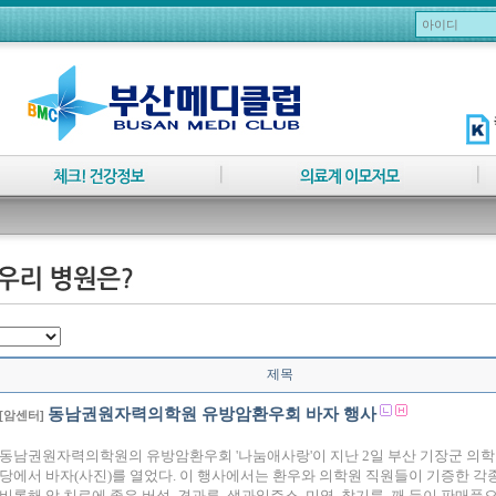
제목
동남권원자력의학원 유방암환우회 바자 행사
[암센터]
동남권원자력의학원의 유방암환우회 '나눔애사랑'이 지난 2일 부산 기장군 의학
당에서 바자(사진)를 열었다. 이 행사에서는 환우와 의학원 직원들이 기증한 각
비롯해 암 치료에 좋은 버섯, 견과류, 생과일주스, 미역, 참기름, 깨 등이 판매품