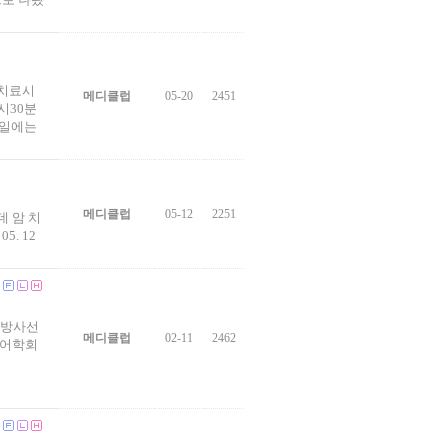
 치료시
메디클럽
05-20
2451
시30분
8일에는
메디클럽
05-12
2251
데 암 치
. 12
 방사선
메디클럽
02-11
2462
방어학회