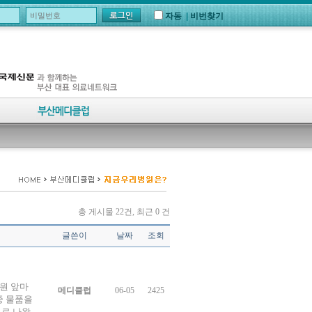
자동
|
비번찾기
총 게시물 22건, 최근 0 건
글쓴이
날짜
조회
원 앞마
메디클럽
06-05
2425
종 물품을
으로 나왔