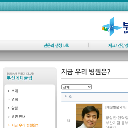
번호
[대장항문외과]
황성환 안락항
61
부산지검 동부
임됐다.