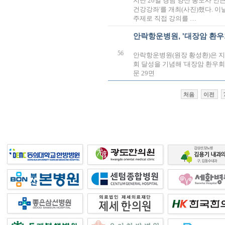
지난 20일 경남 양산 통도사 인
건강강좌'를 개최(사진)했다. 이
주제로 직접 강의를 …
안락항운병원, '대장암 환우
56
안락항운병원(원장 황성환)은 지난
회 달성을 기념해 '대장암 환우회의 
문 29면
처음
이전