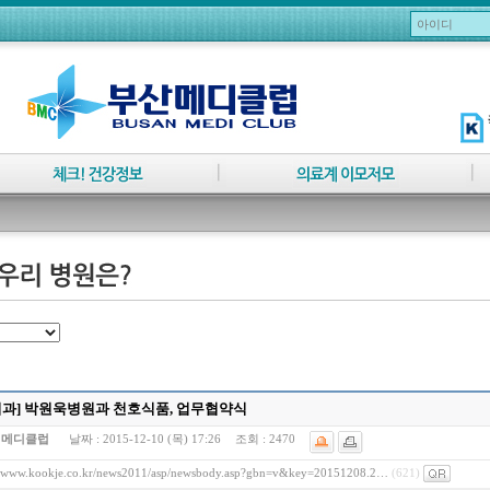
외과] 박원욱병원과 천호식품, 업무협약식
:
메디클럽
날짜 :
2015-12-10 (목) 17:26
조회 :
2470
//www.kookje.co.kr/news2011/asp/newsbody.asp?gbn=v&key=20151208.2…
(621)