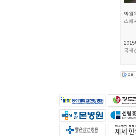
박원
스에서
201
국제신