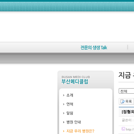
[정형
글쓴이 
http: