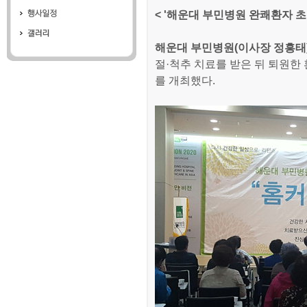
< '해운대 부민병원 완쾌환자 초
해운대 부민병원(이사장 정흥태
절·척추 치료를 받은 뒤 퇴원한 
를 개최했다.