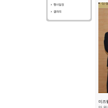
미즈
만 원