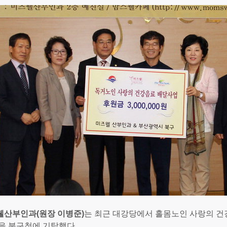
웰산부인과(원장 이병준)
는 최근 대강당에서 홀몸노인 사랑의 건
을 북구청에 기탁했다.