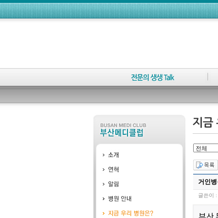
거인병
글쓴이 
부산 