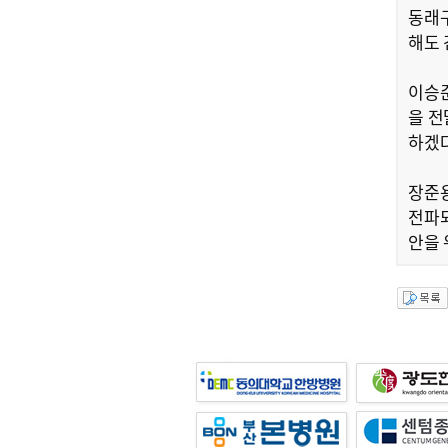
동래구
해도 
이승준
을 전
하겠다
장준용
전파되
안을 