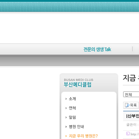
[산부인
글쓴이 
http: