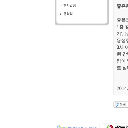
좋은문
좋은
1층
기',
용성형
3세 
원 강
팀이 
로 심
2014