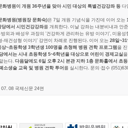
화병원이 개원 36주년을 맞아 시민 대상의 특별건강강좌 등
다
문화병원(병원장 문화숙)
은 7일 개원 기념식을 가진데 이어 오는
 강당에서 시민건강강좌
를 개최한다. 이날 강좌는 내분비내과 안준
 유방외과 배성우 과장의 '건강하게 관리하는 유방 이야기', 미용
-재건성형 이야기' 강연이 차례로 진행된다. 이어 오는
28일~3
이상~초등학생 3학년생 100명을 초청해 병원 견학 프로그램
을 
당에서는 시내 초등학생 5~6학년을 대상으로 어린이 경제교실
을
맡는다.
다음달에도 6일 오후 2시 본관 지하 1층 문화홀에서 초
폐소생술 교육 및 병원 견학 투어
를 실시한다. 문의·접수 (051)630
. 07. 08 국제신문 24면