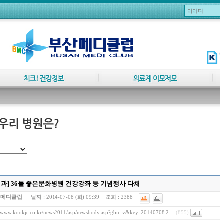
과] 36돌 좋은문화병원 건강강좌 등 기념행사 다채
:
메디클럽
날짜 :
2014-07-08 (화) 09:39
조회 :
2388
//www.kookje.co.kr/news2011/asp/newsbody.asp?gbn=v&key=20140708.2…
(855)