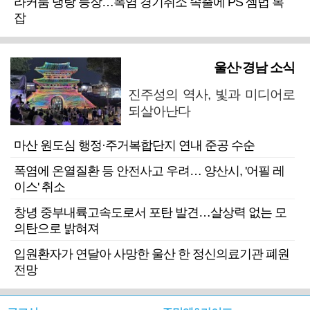
라커룸 냉탕 등장…폭염 경기취소 속출에 PS 셈법 복
잡
울산·경남 소식
진주성의 역사, 빛과 미디어로
되살아난다
마산 원도심 행정·주거복합단지 연내 준공 수순
폭염에 온열질환 등 안전사고 우려… 양산시, '어필 레
이스' 취소
창녕 중부내륙고속도로서 포탄 발견…살상력 없는 모
의탄으로 밝혀져
입원환자가 연달아 사망한 울산 한 정신의료기관 폐원
전망