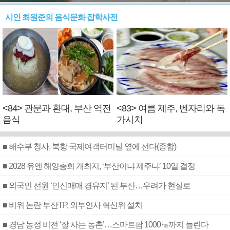
시인 최원준의 음식문화 잡학사전
<84> 관문과 환대, 부산 역전
<83> 여름 제주, 벤자리와 독
음식
가시치
■ 해수부 청사, 북항 국제여객터미널 옆에 선다(종합)
■ 2028 유엔 해양총회 개최지, ‘부산이냐 제주냐’ 10일 결정
■ 외국인 선원 ‘인신매매 경유지’ 된 부산…우려가 현실로
■ 비위 논란 부산TP, 외부인사 혁신위 설치
■ 경남 농정 비전 ‘잘 사는 농촌’…스마트팜 1000㏊까지 늘린다