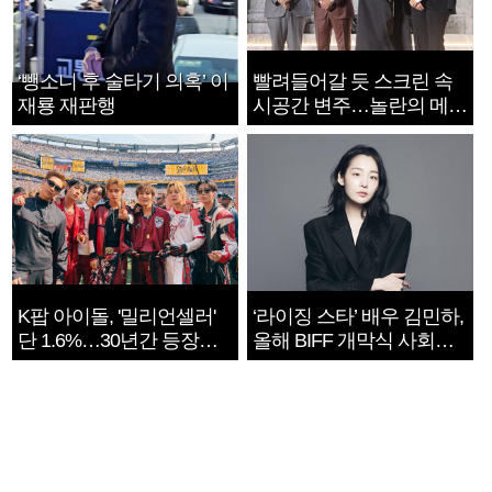
‘뺑소니 후 술타기 의혹’ 이
빨려들어갈 듯 스크린 속
재룡 재판행
시공간 변주…놀란의 메시
지는 ‘전쟁 속죄’
K팝 아이돌, '밀리언셀러'
‘라이징 스타’ 배우 김민하,
단 1.6%…30년간 등장
올해 BIFF 개막식 사회자
1182개팀 전수조사
확정