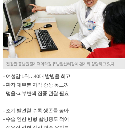
전창완 동남권원자력의학원 유방암센터장이 환자와 상담하고 있다.
- 여성암 1위…40대 발병율 최고
- 환자 대부분 자각 증상 못느껴
- 멍울·피부변색 집중 관찰 필요
- 조기 발견할 수록 생존률 높아
- 수술 인한 변형·합병증도 적어
- 섬유질 섭취·적정 체중 유지를