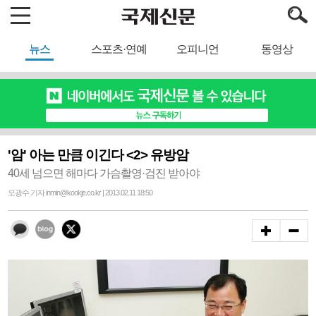
뉴스
스포츠·연예
오피니언
동영상
'암' 아는 만큼 이긴다 <2> 유방암
40세 넘으면 해마다 가슴촬영·검진 받아야
오광수 기자 inmin@kookje.co.kr | 2013.02.11 18:50