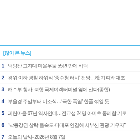
[많이 본 뉴스]
1
백양산 고지대 마을우물 55년 만에 바닥
2
경위 이하 경찰 하위직 ‘중수청 러시’ 전망…檢 기피와 대조
3
해수부 청사, 북항 국제여객터미널 옆에 선다(종합)
4
부울경 주말부터 비소식…‘극한 폭염’ 한풀 꺾일 듯
5
피란마을 67년 역사인데…전교생 24명 아미초 통폐합 기로
6
“낙동강권 삼락·을숙도·다대포 연결해 서부산 관광 키우자”
7
오늘의 날씨- 2026년 8월 7일