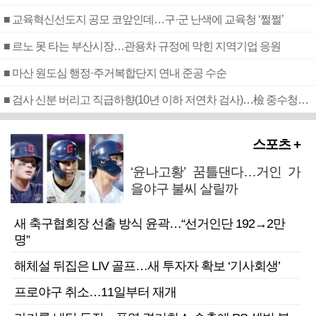
■ 교육혁신선도지 공모 코앞인데…구·군 난색에 교육청 ‘쩔쩔’
■ 르노 못 타는 부산시장…관용차 규정에 막힌 지역기업 응원
■ 마산 원도심 행정·주거복합단지 연내 준공 수순
■ 검사 신분 버리고 직급하향(10년 이하 저연차 검사)…檢 중수청행 기피
스포츠 +
‘윤나고황’ 꿈틀댄다…거인 가
을야구 불씨 살릴까
새 축구협회장 선출 방식 윤곽…“선거인단 192→2만
명”
해체설 뒤집은 LIV 골프…새 투자자 확보 ‘기사회생’
프로야구 취소…11일부터 재개