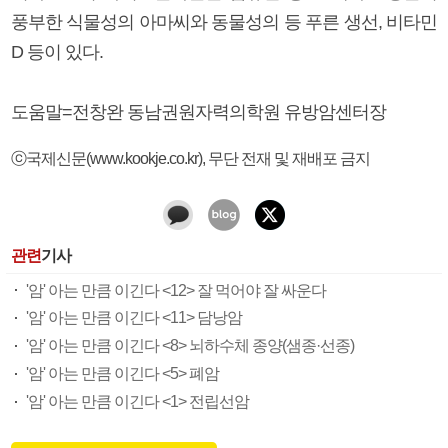
풍부한 식물성의 아마씨와 동물성의 등 푸른 생선, 비타민
D 등이 있다.
도움말=전창완 동남권원자력의학원 유방암센터장
ⓒ국제신문(www.kookje.co.kr), 무단 전재 및 재배포 금지
관련
기사
'암' 아는 만큼 이긴다 <12> 잘 먹어야 잘 싸운다
'암' 아는 만큼 이긴다 <11> 담낭암
'암' 아는 만큼 이긴다 <8> 뇌하수체 종양(샘종·선종)
'암' 아는 만큼 이긴다 <5> 폐암
'암' 아는 만큼 이긴다 <1> 전립선암