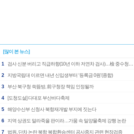
[많이 본 뉴스]
1
검사 신분 버리고 직급하향(10년 이하 저연차 검사)…檢 중수청행 기피
2
지방국립대 이르면 내년 신입생부터 ‘등록금 0원’(종합)
3
부산 북구청 쑥뜸방, 前구청장 책임 인정될까
4
[도청도설] 다대포 부산바다축제
5
해양수산부 신청사 북항재개발 부지에 짓는다
6
지역 상권도 말라죽을 판이라…가뭄 속 밀양물축제 강행 논란
7
법원, 단차 논란 북항 복합환승센터 공사중지 관련 현장검증