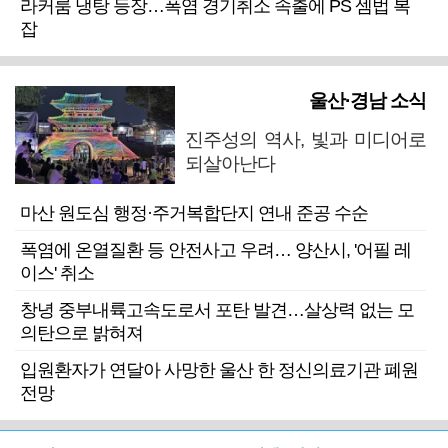
라커룸 냉탕 등장…폭염 경기취소 속출에 PS 셈법 복
잡
울산·경남 소식
진주성의 역사, 빛과 미디어로
되살아난다
마산 원도심 행정·주거복합단지 연내 준공 수순
폭염에 온열질환 등 안전사고 우려… 양산시, '어필 레
이스' 취소
창녕 중부내륙고속도로서 포탄 발견…살상력 없는 모
의탄으로 밝혀져
입원환자가 연달아 사망한 울산 한 정신의료기관 폐원
전망