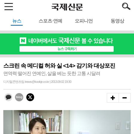
뉴스
스포츠·연예
오피니언
동영상
스크린 속 메디컬 허와 실 <14> 감기와 대상포진
면역력 떨어진 연예인, 살을 베는 듯한 고통 시달려
디지털콘텐츠팀 inews@kookje.co.kr | 2013.09.02 19:30