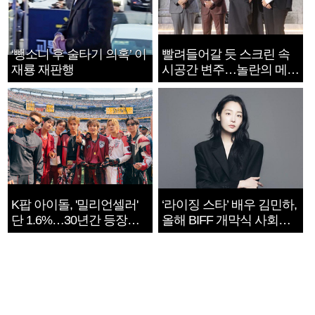
‘뺑소니 후 술타기 의혹’ 이
빨려들어갈 듯 스크린 속
재룡 재판행
시공간 변주…놀란의 메시
지는 ‘전쟁 속죄’
K팝 아이돌, '밀리언셀러'
‘라이징 스타’ 배우 김민하,
단 1.6%…30년간 등장
올해 BIFF 개막식 사회자
1182개팀 전수조사
확정