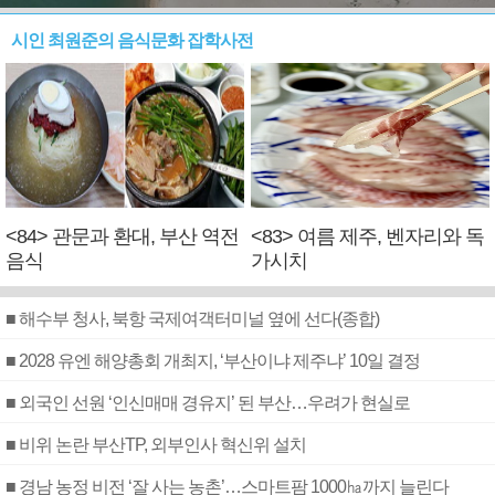
시인 최원준의 음식문화 잡학사전
<84> 관문과 환대, 부산 역전
<83> 여름 제주, 벤자리와 독
음식
가시치
■ 해수부 청사, 북항 국제여객터미널 옆에 선다(종합)
■ 2028 유엔 해양총회 개최지, ‘부산이냐 제주냐’ 10일 결정
■ 외국인 선원 ‘인신매매 경유지’ 된 부산…우려가 현실로
■ 비위 논란 부산TP, 외부인사 혁신위 설치
■ 경남 농정 비전 ‘잘 사는 농촌’…스마트팜 1000㏊까지 늘린다