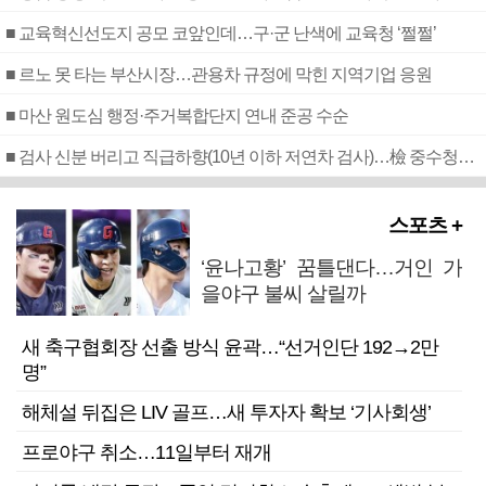
■ 교육혁신선도지 공모 코앞인데…구·군 난색에 교육청 ‘쩔쩔’
■ 르노 못 타는 부산시장…관용차 규정에 막힌 지역기업 응원
■ 마산 원도심 행정·주거복합단지 연내 준공 수순
■ 검사 신분 버리고 직급하향(10년 이하 저연차 검사)…檢 중수청행 기피
스포츠 +
‘윤나고황’ 꿈틀댄다…거인 가
을야구 불씨 살릴까
새 축구협회장 선출 방식 윤곽…“선거인단 192→2만
명”
해체설 뒤집은 LIV 골프…새 투자자 확보 ‘기사회생’
프로야구 취소…11일부터 재개