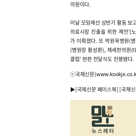
의원이다.
이날 모임에선 상반기 활동 보고에
의료시장 진출을 위한 제언'
가 이뤄졌다. 또 박원욱병원(병
(병원장 황성환), 제세한의원(
클럽' 현판 전달식도 진행됐다.
ⓒ국제신문(www.kookje.co.
▶
[국제신문 페이스북]
[국제신