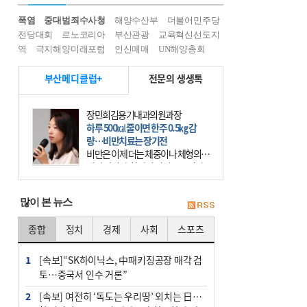
폭염
중대범죄수사청
해양수산부
더불어민주당
전당대회
르노코리아
부산관광
교육혁신선도지
역
극지해양미래포럼
인신매매
UN해양총회
부산메디클럽+
전문의 생생톡
장민희김용기내과의원과장
하루 500㎉ 줄이면 한주 0.5㎏ 감
량…비만치료는 장기전
비만은 이제 더는 체중이나 체형의 문
제가 아니다. 하나의 질병으로 인지
하고 치료와 관리를 해야 한다. 세계
보건기구(WHO)는 이미 1994년 비만
많이 본 뉴스
을 인류의 중요한
종합
정치
경제
사회
스포츠
1
[속보]“SK하이닉스, 中패키징공장 매각 검
토…중국서 인수 거론”
2
[속보] 여전히 ‘독도는 우리땅’ 외치는 日…