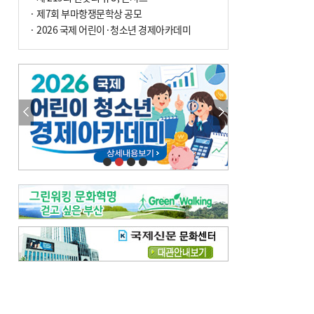
사망
· 제7회 부마항쟁문학상 공모
· 2026 국제 어린이·청소년 경제아카데미