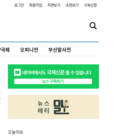
2
로그인
회원가입
지면보기
초판보기
구독신청
V국제
오피니언
부산말사전
오늘
이슈