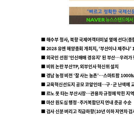
■ 해수부 청사, 북항 국제여객터미널 옆에 선다(종
■ 2028 유엔 해양총회 개최지, ‘부산이냐 제주냐’ 
■ 외국인 선원 ‘인신매매 경유지’ 된 부산…우려가
■ 비위 논란 부산TP, 외부인사 혁신위 설치
■ 르노 못 타는 부산시장…관용차 규정에 막힌 지
■ 마산 원도심 행정·주거복합단지 연내 준공 수순