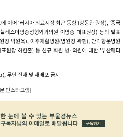
 이어 '러시아 의료시장 최근 동향'(강동완 원장), '중국
(노블레스이명종성형외과의원 이명종 대표원장) 등의 발표
원장 박원욱), 아주재활병원(병원장 곽현), 안락항운병원
대표원장 하한출) 등 신규 회원 병·의원에 대한 '부산메디
kr), 무단 전재 및 재배포 금지
문 인스타그램]