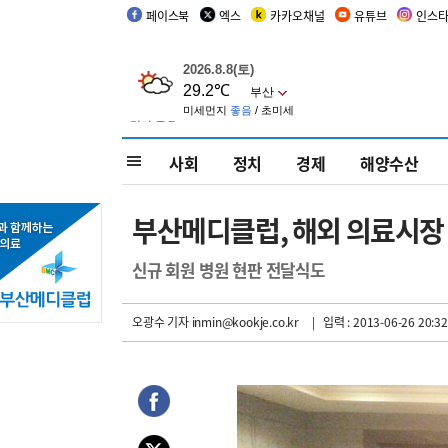
페이스북
엑스
카카오채널
유튜브
인스
사회
정치
경제
해양수산
부산메디클럽, 해외 의료시장
신규 회원 병원 현판 전달식도
오광수 기자
inmin@kookje.co.kr
| 입력 : 2013-06-26 20:32