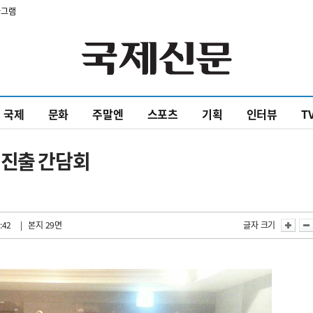
타그램
국제
문화
주말엔
스포츠
기획
인터뷰
T
 진출 간담회
:42
| 본지 29면
글자 크기