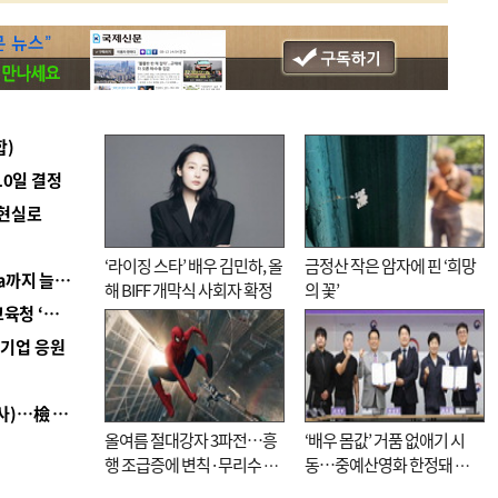
합)
10일 결정
 현실로
‘라이징 스타’ 배우 김민하, 올
금정산 작은 암자에 핀 ‘희망
■ 경남 농정 비전 ‘잘 사는 농촌’…스마트팜 1000㏊까지 늘린다
해 BIFF 개막식 사회자 확정
의 꽃’
■ 교육혁신선도지 공모 코앞인데…구·군 난색에 교육청 ‘쩔쩔’
역기업 응원
■ 검사 신분 버리고 직급하향(10년 이하 저연차 검사)…檢 중수청행 기피
올여름 절대강자 3파전…흥
‘배우 몸값’ 거품 없애기 시
행 조급증에 변칙·무리수 마
동…중예산영화 한정돼 실
케팅도
효성 의문도