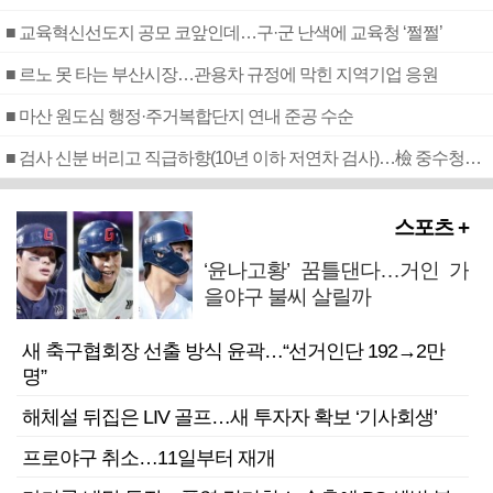
■ 교육혁신선도지 공모 코앞인데…구·군 난색에 교육청 ‘쩔쩔’
■ 르노 못 타는 부산시장…관용차 규정에 막힌 지역기업 응원
■ 마산 원도심 행정·주거복합단지 연내 준공 수순
■ 검사 신분 버리고 직급하향(10년 이하 저연차 검사)…檢 중수청행 기피
스포츠 +
‘윤나고황’ 꿈틀댄다…거인 가
을야구 불씨 살릴까
새 축구협회장 선출 방식 윤곽…“선거인단 192→2만
명”
해체설 뒤집은 LIV 골프…새 투자자 확보 ‘기사회생’
프로야구 취소…11일부터 재개