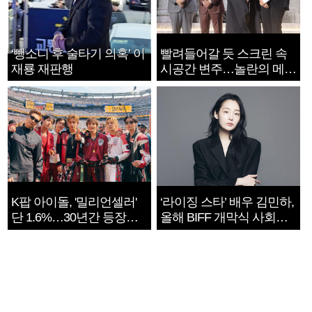
‘뺑소니 후 술타기 의혹’ 이
빨려들어갈 듯 스크린 속
재룡 재판행
시공간 변주…놀란의 메시
지는 ‘전쟁 속죄’
K팝 아이돌, '밀리언셀러'
‘라이징 스타’ 배우 김민하,
단 1.6%…30년간 등장
올해 BIFF 개막식 사회자
1182개팀 전수조사
확정