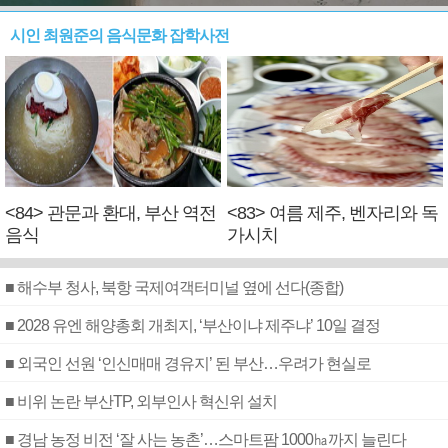
시인 최원준의 음식문화 잡학사전
<84> 관문과 환대, 부산 역전
<83> 여름 제주, 벤자리와 독
음식
가시치
■ 해수부 청사, 북항 국제여객터미널 옆에 선다(종합)
■ 2028 유엔 해양총회 개최지, ‘부산이냐 제주냐’ 10일 결정
■ 외국인 선원 ‘인신매매 경유지’ 된 부산…우려가 현실로
■ 비위 논란 부산TP, 외부인사 혁신위 설치
■ 경남 농정 비전 ‘잘 사는 농촌’…스마트팜 1000㏊까지 늘린다