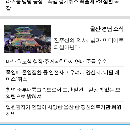
라커룸 냉탕 등장…폭염 경기취소 속출에 PS 셈법 복
잡
울산·경남 소식
진주성의 역사, 빛과 미디어로
되살아난다
마산 원도심 행정·주거복합단지 연내 준공 수순
폭염에 온열질환 등 안전사고 우려… 양산시, '어필 레
이스' 취소
창녕 중부내륙고속도로서 포탄 발견…살상력 없는 모
의탄으로 밝혀져
입원환자가 연달아 사망한 울산 한 정신의료기관 폐원
전망