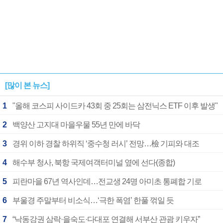
[많이 본 뉴스]
1
"올해 코스피 사이드카 43회 중 25회는 삼전닉스 ETF 이후 발생"
2
백양산 고지대 마을우물 55년 만에 바닥
3
경위 이하 경찰 하위직 ‘중수청 러시’ 전망…檢 기피와 대조
4
해수부 청사, 북항 국제여객터미널 옆에 선다(종합)
5
피란마을 67년 역사인데…전교생 24명 아미초 통폐합 기로
6
부울경 주말부터 비소식…‘극한 폭염’ 한풀 꺾일 듯
7
“낙동강권 삼락·을숙도·다대포 연결해 서부산 관광 키우자”