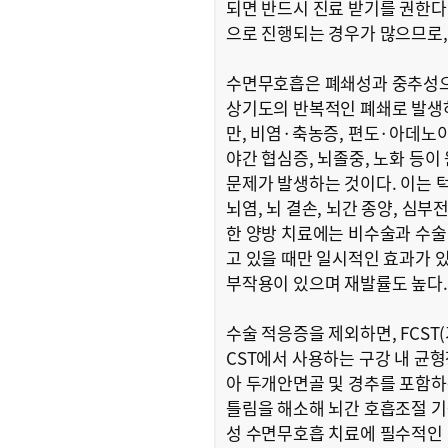
되면 반드시 진료 받기를 권한다
으로 진행되는 경우가 많으므로,
수면무호흡은 폐쇄성과 중추성으로
상기도의 반복적인 폐쇄로 발생
만, 비염·축농증, 편도·아데노이
야간 협심증, 뇌졸중, 노화 등
문제가 발생하는 것이다. 이는 
뇌염, 뇌 결손, 뇌간 종양, 심
한 양방 치료에는 비수술과 수술
고 있을 때만 일시적인 효과가 
부작용이 있으며 재발률도 높다.
수술 적응증을 제외하면, FCST
CST에서 사용하는 구강 내 균
아 두개안면골 및 경추를 포함하
틀림을 해소해 뇌간 호흡조절 
성 수면무호흡 치료에 필수적인 