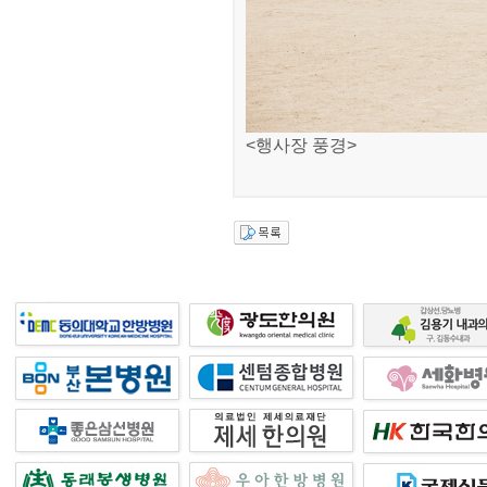
<행사장 풍경>