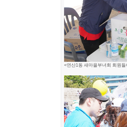
<연산1동 새마을부녀회 회원들이