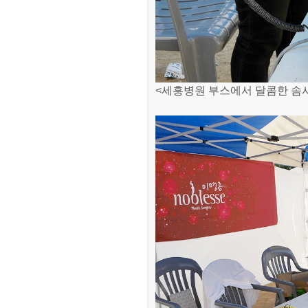
<세흥병원 부스에서 달콤한 솜