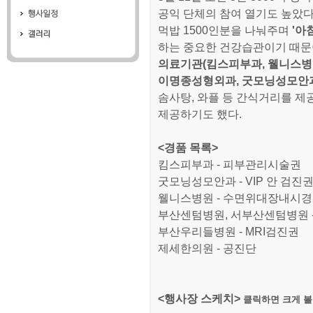
공익 단체의 참여 열기도 높았
먹밥 1500인분을 나눠주며
'아
하는 중요한 건강습관이기 때문이
의료기관(킴스피부과, 웰니스병
이명종성형외과, 굿모닝성모안과
솜사탕, 와플 등 간식거리를 제
제공하기도 했다.
<경품 목록>
킴스피부과 - 피부관리시술권
굿모닝성모안과 - VIP 안 검진
웰니스병원 - 수면위대장내시경
부산센텀병원, 서부산센텀병원 
부산우리들병원 - MRI검진권
제세한의원 - 공진단
<행사장 스케치>
클릭하면 크게 볼