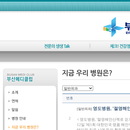
번호
영도병원, '절영해
[일반외과]
2
< 영도병원, '절영해안산책로 걷
12일 '제1회 대한민국 명품 
테이핑 치료 시연 등의 활동을 펼쳤