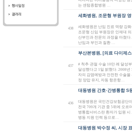
는 센텀종합병원 …
세화병원, 조문형 부원장 
세화병원은 난임 진료 역량 강화를
438
조문형 신임 부원장은 인제대 
산부인과 전문의 과정을 마쳤다
난임과 부인과 질환 …
부산본병원, [의료 다이제스
# 척추·관절 수술 10만 례 달성
437
달성했다고 1일 밝혔다. 2008년
자의 감염예방과 안전한 수술을 
정 양압 유지, 자동 항온항…
대동병원 간호·간병통합 S
대동병원은 국민건강보험공단이 주
436
전국 709개 기관 중 5위에 오르
병통합서비스란 환자가 입원 시 
병동 지원 인력 등으로…
대동병원 박수정 씨, 시장 