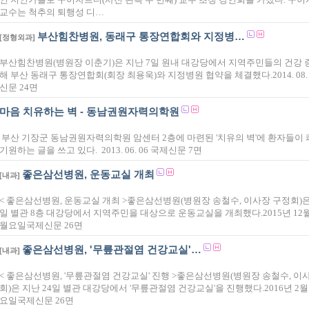
교수는 척추의 퇴행성 디…
부산힘찬병원, 동래구 통장연합회와 지정병…
[정형외과]
부산힘찬병원(병원장 이춘기)은 지난 7일 원내 대강당에서 지역주민들의 건강 
해 부산 동래구 통장연합회(회장 최용욱)와 지정병원 협약을 체결했다.2014. 08. 
신문 24면
마음 치유하는 벽 - 동남권원자력의학원
부산 기장군 동남권원자력의학원 암센터 2층에 마련된 '치유의 벽'에 환자들이
기원하는 글을 쓰고 있다. 2013. 06. 06 국제신문 7면
좋은삼선병원, 운동교실 개최
[내과]
< 좋은삼선병원, 운동교실 개최 >좋은삼선병원(병원장 송철수, 이사장 구정회)은 
일 별관 8층 대강당에서 지역주민을 대상으로 운동교실을 개최했다.2015년 12월
월요일국제신문 26면
좋은삼선병원, '무릎관절염 건강교실'…
[내과]
< 좋은삼선병원, '무릎관절염 건강교실' 진행 >좋은삼선병원(병원장 송철수, 이
회)은 지난 24일 별관 대강당에서 '무릎관절염 건강교실'을 진행했다.2016년 2월 
요일국제신문 26면