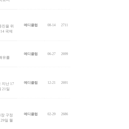
메디클럽
08-14
2711
증진을 위
14 국제
메디클럽
06-27
2699
 쾌유를
메디클럽
12-21
2691
지난 17
 21일
메디클럽
02-29
2686
사장 구정
29일 월