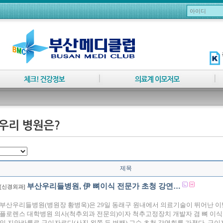
제목
부산우리들병원, 伊 뼈이식 전문가 초청 강연…
[신경외과]
부산우리들병원(병원장 황병욱)은 29일 동래구 원내에서 의료기술이 뛰어난 
플로렌스 대학병원 의사(척추외과 전문의)이자 척추고정장치 개발자 겸 뼈 이식
인 지안카를로 구이자르디(사진 왼쪽 두 번째) 교수 초청 강연회를 가졌다. 구