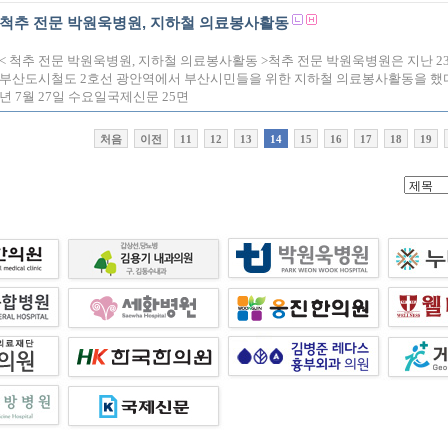
척추 전문 박원욱병원, 지하철 의료봉사활동
< 척추 전문 박원욱병원, 지하철 의료봉사활동 >척추 전문 박원욱병원은 지난 2
부산도시철도 2호선 광안역에서 부산시민들을 위한 지하철 의료봉사활동을 했다.
년 7월 27일 수요일국제신문 25면
처음
이전
11
12
13
14
15
16
17
18
19