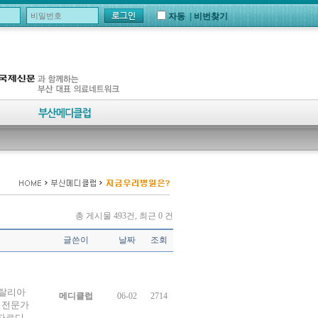
자동
|
비번찾기
총 게시물 493건, 최근 0 건
글쓴이
날짜
조회
이탈리아
메디클럽
06-02
2714
 전문가
이자르디