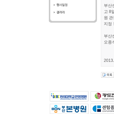
부산
고 8
원 관
지정
부산
오종석
2013