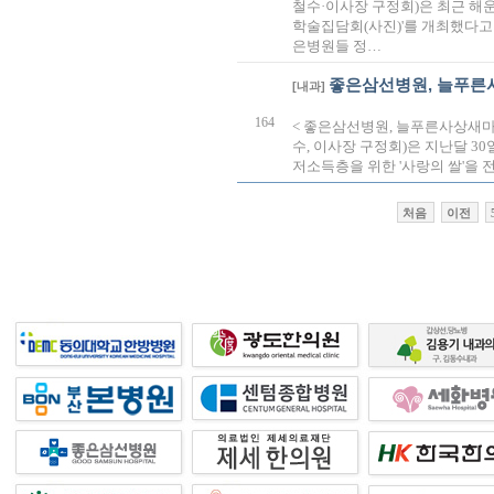
철수·이사장 구정회)은 최근 
학술집담회(사진)'를 개최했다고
은병원들 정…
좋은삼선병원, 늘푸른
[내과]
164
< 좋은삼선병원, 늘푸른사상새마
수, 이사장 구정회)은 지난달 
저소득층을 위한 '사랑의 쌀'을 전
처음
이전