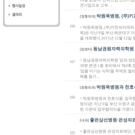
견기업으로 고부…
박원욱병원, (주)
[정형외과]
168
< 박원욱병원, (주)키친보리에와
욱)은 지난 9일 부산 해운대구 
을 개최했다.2015년 12월 12
동남권원자력의학원 '
[암센터]
< 동남권원자력의학원 '암과 영양
167
30분 본관 1층 로비에서 '제4회
'암을 이기는 식탁'을 주제로 열
해를 돕기…
박원욱병원과 천호
[정형외과]
166
< 박원욱병원과 천호식품, 업무
영식)은 지난 6일 부산 수영구
한 가운데 업무협약식을 가졌다.2
좋은삼선병원·은성의료
[내과]
< 좋은삼선병원·은성의료재단, 
165