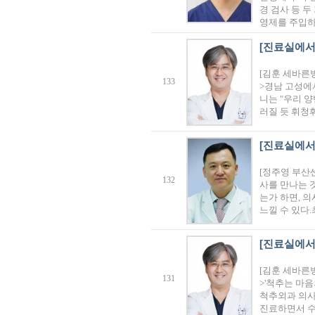
경 검사 등 두
영제를 주입
[진료실에서
[김훈 세바른
133
>경남 고성에
니는 "우리 
러질 듯 휘청
[진료실에서
[정주영 부산
132
사를 만나는 
는가 하면, 
느낄 수 있다
[진료실에서
[김훈 세바른
131
>'척추는 마음
척추외과 의사
진료하면서 수