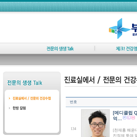
번호
[메디클럽 
억…
134
[천재홍 해운
진정제 투여 