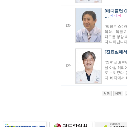
[메디클럽 
…
130
[정경우 스마
악화…약물 치료
패드를 항상 
지 나타납니다
[진료실에서
[김훈 세바른
129
날 아침 허리
도 느껴졌다.
다. 바닥에서 
처음
이전