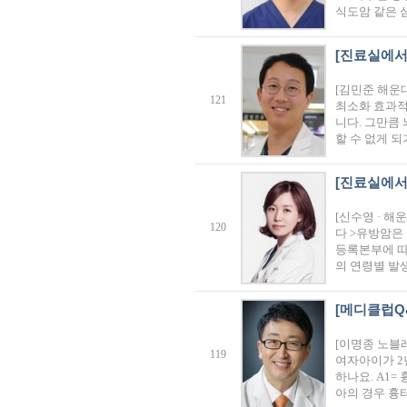
식도암 같은 
[진료실에서
[김민준 해운
121
최소화 효과적
니다. 그만큼
할 수 없게 되
[진료실에서]
[신수영 · 해
120
다 >유방암은
등록본부에 따
의 연령별 발
[메디클럽Q
[이명종 노블레
119
여자아이가 2
하나요. A1
아의 경우 흉