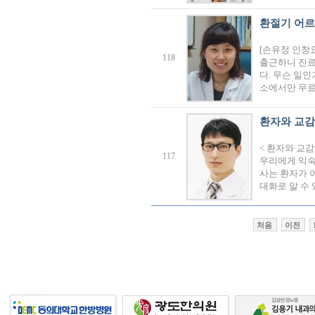
환절기 어르
[손유정 인창
118
출근하니 진료
다. 무슨 일인
소에서만 무료
환자와 교감
< 환자와 교
117
우리에게 익숙
사는 환자가 
대화로 알 수
처음
이전