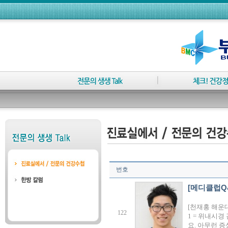
번호
[메디클럽Q
[천재홍 해운
122
1 = 위내시경
요. 아무런 