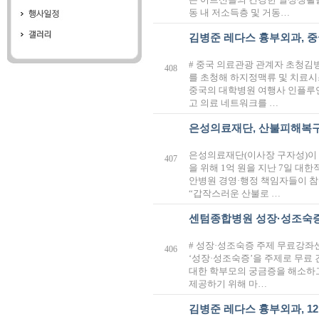
동 내 저소득층 및 거동…
김병준 레다스 흉부외과, 
# 중국 의료관광 관계자 초청김
408
를 초청해 하지정맥류 및 치료시
중국의 대학병원 여행사 인플루
고 의료 네트워크를 …
은성의료재단, 산불피해복구
은성의료재단(이사장 구자성)이 
407
을 위해 1억 원을 지난 7일 대
안병원 경영·행정 책임자들이 
“갑작스러운 산불로 …
센텀종합병원 성장·성조숙증
# 성장·성조숙증 주제 무료강좌센
406
‘성장·성조숙증’을 주제로 무료
대한 학부모의 궁금증을 해소하고
제공하기 위해 마…
김병준 레다스 흉부외과, 1