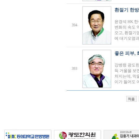
환절기 한방
윤경석 HK 
394
변화의 속도 
오고, 환절기
에 대기오염과
좋은 피부,
강병령 광도한
393
득 거울을 보
처지는데, 막
이가 들어도 
처음