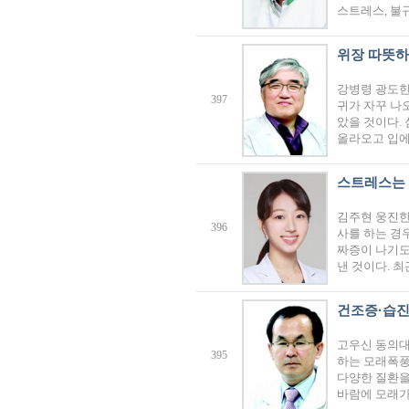
스트레스, 불규
위장 따뜻하
강병령 광도한
397
귀가 자꾸 나오
았을 것이다.
올라오고 입에
스트레스는 
김주현 웅진한
396
사를 하는 경
짜증이 나기도
낸 것이다. 
건조증·습진
고우신 동의
395
하는 모래폭풍
다양한 질환을
바람에 모래가