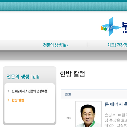
번호
몸 에너지 축
윤경석 HK한
398
장 증상을 호
대인의 고질병